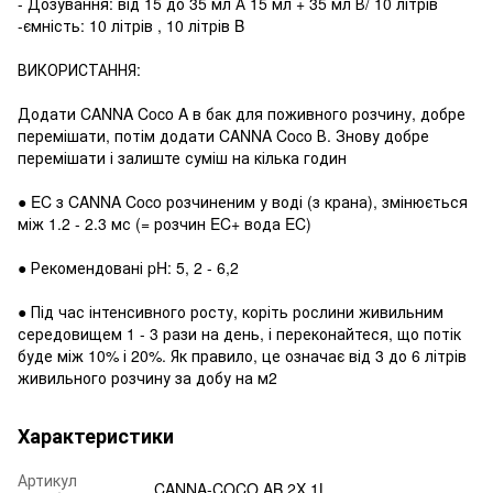
- Дозування: від 15 до 35 мл А 15 мл + 35 мл В/ 10 літрів
-ємність: 10 літрів , 10 літрів B
ВИКОРИСТАННЯ:
Додати CANNA Coco A в бак для поживного розчину, добре
перемішати, потім додати CANNA Coco В. Знову добре
перемішати і залиште суміш на кілька годин
● EC з CANNA Coco розчиненим у воді (з крана), змінюється
між 1.2 - 2.3 мс (= розчин EC+ вода EC)
● Рекомендовані pH: 5, 2 - 6,2
● Під час інтенсивного росту, коріть рослини живильним
середовищем 1 - 3 рази на день, і переконайтеся, що потік
буде між 10% і 20%. Як правило, це означає від 3 до 6 літрів
живильного розчину за добу на м2
Характеристики
Артикул
CANNA-COCO AB 2X 1L