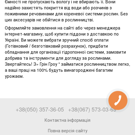
Ємності не пропускають вологу і не вбирають її. Вони
надійно захистять покриття від води або розчинів з
поживними речовинами для кореневої системи рослин. Без
цих аксесуарів не обійтися в рослинництві.
Оформляйте замовлення на сайті або через менеджера
інтернет-магазину, щоб купити піддони з доставкою по
Україні. Ви можете вибрати зручний спосіб оплати
(Готівковий / безготівковий розрахунок), придбати
обладнання для організації гідропонної системи, замовити
добрива та інструменти для догляду за рослинами.
Звертайтесь! З» Грін Гроу " займатися рослинництвом легко,
а ваші праці на 100% будуть винагороджені багатим
урожаєм.
+38(050) 357-36-05
+38(067) 573-03-69
Контактна інформація
Повна версія сайту