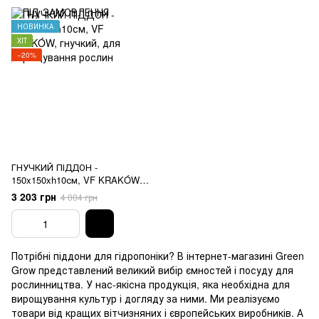
НОВИНКА
ХІТ
−20%
ГНУЧКИЙ ПІДДОН -
150x150xh10см, VF KRAKÓW,
гнучкий, для вирощування
3 203 грн
4 004 грн
рослин
Потрібні піддони для гідропоніки? В інтернет-магазині Green
Grow представлений великий вибір ємностей і посуду для
рослинництва. У нас-якісна продукція, яка необхідна для
вирощування культур і догляду за ними. Ми реалізуємо
товари від кращих вітчизняних і європейських виробників. А