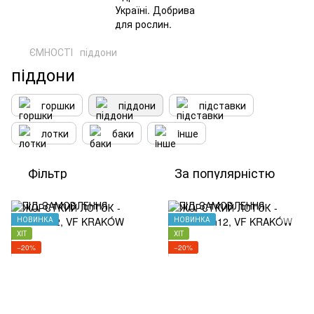
ЄМНОСТІ
піддони
піддони
горшки
піддони
підставки
лотки
баки
iнше
Фільтр
За популярністю
НОВИНКА
НОВИНКА
ХІТ
ХІТ
−20%
−20%