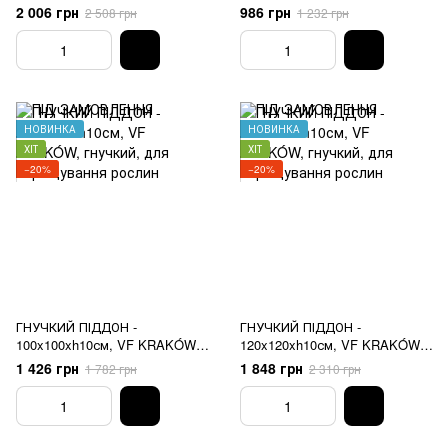
гнучкий, для вирощування
2 006 грн
986 грн
2 508 грн
1 232 грн
рослин
НОВИНКА
НОВИНКА
ХІТ
ХІТ
−20%
−20%
ГНУЧКИЙ ПІДДОН -
ГНУЧКИЙ ПІДДОН -
100x100xh10см, VF KRAKÓW,
120x120xh10см, VF KRAKÓW,
гнучкий, для вирощування
гнучкий, для вирощування
1 426 грн
1 848 грн
1 782 грн
2 310 грн
рослин
рослин