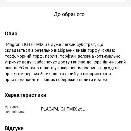
До обраного
Опис
-Plagron LIGTHTMIX це дуже легкий субстрат, що
складається з ретельно відібраних видів торфу -склад:
торф, чорний торф, перліт, торф'яні волокна -оптимально
утримує воду і забезпечує доступ кисню до коренів -низький
рівень EC значно полегшує вкорінення рослин - підгодівлі
протягом перших 3 тижнів -готовий до використання -
просто наповніть горщик і обережно полити водою
Характеристики
Артикул
PLAG-P-LIGHTMIX 25L
виробника
Відгуки