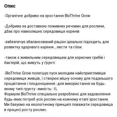
Опис
-Органічне добриво на зростання BioThrive Grow
-Добрива за доставкою поживних речовин для рослини,
дбає про навколишнє середовище коренів
-забезпечує збалансований раціон ідеально підходить для
розвитку здорового коріння , листя та гілок
-також є живильним середовищем для корисних грибів і
бактерій, що живуть у ґрунті
-BioThrive Grow полегшує пуск молодим найсприятливіше
середовище живців, і створює міцну основу для подальшого
процвітання і плодоношення -для використання на будь-
якому типі грунту -ємність: 1L
Формули BioThrive спеціально розроблено для задоволення
будь-яких потреб усіх рослин на кожному етапі зростання.
Ми базуємо на екологічному принципі поважати середовища
в процесі росту рослин.