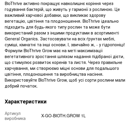
BioThrive активно покращує навколишнє коріння через
годування бактерій, що живуть у гармонії з рослиною. Це
важливий харчової добавки, що викликає здорову
вегетацію, цвітіння та плодоношення. BioThrive ідеально
підходить для будь-якого типу рослин та може бути
використаний разом з іншими продуктами в асортименті
General Organics. Застосовувати на всіх ґрунтах меблі,
суміші, кімнатні та інші основи. І, звичайно ж, - у гідропоніці!
Формули BioThrive Grow має на меті максимізації
вегетативного зростання шляхом надання підібраної дієти,
що стимулює розвиток коренів та листя. Через правильне
харчування, ми створюємо міцні основи для подальшого
цвітіння, плодоношення та виробництва насіння.
Використовуйте BioThrive Grow, щоб усі сорти рослини мали
добрий початок.
Характеристики
Артикул
X-GO-BIOTH.GROW 1L
виробника