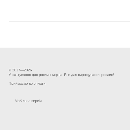
© 2017—2026
Устаткування для рослинництва. Все для вирощування рослин!
Приймаємо до оплати
Мобільна версія