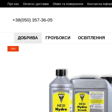
Перейти до основного контенту
Про нас
Оплата і доставка
Обмін та повернення
Контактна інфор
+38(050) 357-36-05
ДОБРИВА
ГРОУБОКСИ
ОСВІТЛЕННЯ
−5%