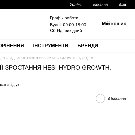
Укр
Рус
Бажання
Вхід
Графік роботи:
Мій кошик
Будні: 09:00-18:00
Сб-Нд: вихідний
ОРІНЕННЯ
ІНСТРУМЕНТИ
БРЕНДИ
ЛЯ СТАДІЇ ЗРОСТАННЯ HESI HYDRO GROWTH, ГІДРО, 1Л
ІЇ ЗРОСТАННЯ HESI HYDRO GROWTH,
сати відгук
В бажання