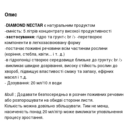
Опис
-
DIAMOND NECTAR
є натуральним продуктом
-ємність: 5 літрів концентрату високої продуктивності
-
застосування:
гідро та грунт< br /> -перетворює
компоненти в легкозасвоювану форму
-постачає поживні речовини всім частинам рослини
(коріння, стебла, квіти... і т. д.)
-в гідропоніці створює середовище близьке до грунту< br />
-викликає швидке дозрівання, високу стійкість рослин до
хвороб, підвищує властивості смаку та запаху, ефірних
масел і т.д.
- Дозування: 20 мл/10 л води
&bull ; Додавати безпосередньо в розчин поживних речовин
або розпорошувати на обидві сторони листя.
Кількість можна довільно збільшувати. Тим не менш,
насиченість понад 20 мл/літр може викликати уповільнення
процесу зростання.