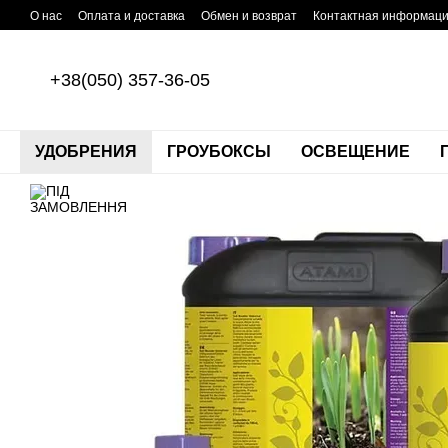
Перейти к основному контенту
О нас
Оплата и доставка
Обмен и возврат
Контактная информац
+38(050) 357-36-05
УДОБРЕНИЯ
ГРОУБОКСЫ
ОСВЕЩЕНИЕ