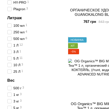
1
HY-PRO
3
Plagron
ОРГАНИЧЕСКОЕ УДО
GUANOKALONG B
Литраж
ЦВЕТЕНИЕ, ЖИДКОС
767 грн
843 гр
1
100 мл
4
250 мл
6
500 мл
НОВИНКА
12
1 Л
ХІТ
1
3 Л
−5%
11
5 Л
3
10 Л
1
25 Л
Вес
3
500 г
3
1 кг
3
3 кг
OG Organics™ BIG MI
3
5 кг
Tea™ 1 л, органич