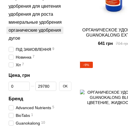
удобрения для цветения
удобрения для роста
минеральные удобрения
ОРГАНИЧЕСКОЕ УДО
органические удобрения
GUANOKALONG EXT
дугое
ЖИДКОСТЬ, 1
641 грн
704 гр
9
ПІД ЗАМОВЛЕННЯ
7
Новинка
7
Хіт
−9%
Цена, грн
От Цена, грн
До Цена, грн
OK
Бренд
5
Advanced Nutrients
1
BioTabs
10
Guanokalong