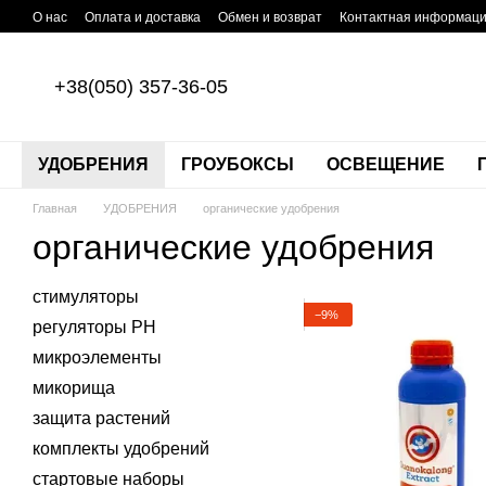
Перейти к основному контенту
О нас
Оплата и доставка
Обмен и возврат
Контактная информац
+38(050) 357-36-05
УДОБРЕНИЯ
ГРОУБОКСЫ
ОСВЕЩЕНИЕ
Главная
УДОБРЕНИЯ
органические удобрения
органические удобрения
стимуляторы
−9%
регуляторы PH
микроэлементы
микорища
защита растений
комплекты удобрений
стартовые наборы