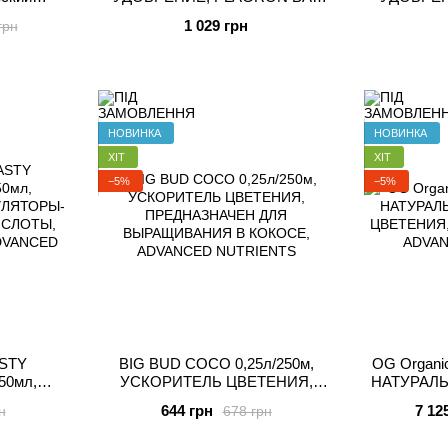
 (ґrunt,
ГУАНО 1Л
SU
1 029 грн
грн
ANCED
НОВИНКА
НОВИНКА
ХІТ
ХІТ
−5%
−5%
ASTY
BIG BUD COCO 0,25л/250м,
OG Organi
УСКОРИТЕЛЬ ЦВЕТЕНИЯ,
НАТУРАЛ
ИЕ
ПРЕДНАЗНАЧЕН ДЛЯ
ЦВЕТЕНИ
644 грн
7 12
н
678 грн
АМИНЫ-
ВЫРАЩИВАНИЯ В КОКОСЕ,
кокос), A
а, гидро,
ADVANCED NUTRIENTS