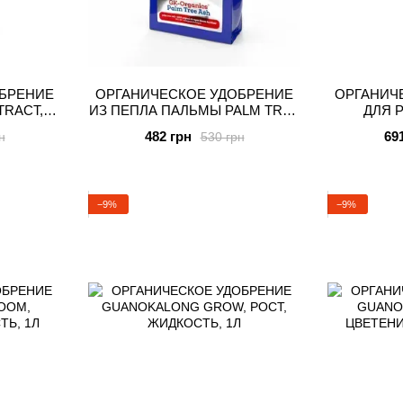
БРЕНИЕ
ОРГАНИЧЕСКОЕ УДОБРЕНИЕ
ОРГАНИЧ
RACT,
ИЗ ПЕПЛА ПАЛЬМЫ PALM TREE
ДЛЯ 
Л
ASHES GK ORGANICS,
ПОРОШОК,
482 грн
69
н
530 грн
ПОРОШОК, 0.5 L
−9%
−9%