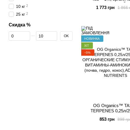
фруктовый КОКТЕЙЛЬ,
2
10 кг
1 773 грн
1 866 
вода, кокос), ADV
2
25 кг
NUTRIENTS
Скидка %
От Скидка %
До Скидка %
OK
НОВИНКА
ХІТ
−5%
OG Organics™ T
TERPENES 0,25л/250мл,
ОРГАНИЧЕСК
853 грн
898 гр
СТИМУЛЯТОРЫ-ВИТ
АМИНОКИСЛОТЫ, (почв