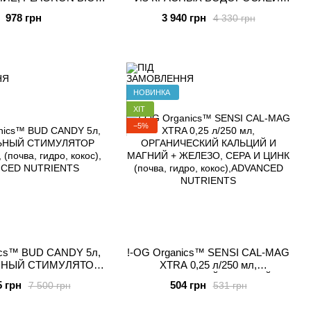
PER MIX 1Л
GUANOKALONG, ПОРОШОК 5L
978 грн
3 940 грн
4 330 грн
НОВИНКА
ХІТ
−5%
cs™ BUD CANDY 5л,
!-OG Organics™ SENSI CAL-MAG
ЬНЫЙ СТИМУЛЯТОР
XTRA 0,25 л/250 мл,
Я, (почва, гидро,
ОРГАНИЧЕСКИЙ КАЛЬЦИЙ И
5 грн
504 грн
7 500 грн
531 грн
DVANCED NUTRIENTS
МАГНИЙ + ЖЕЛЕЗО, СЕРА И
ЦИНК (почва, гидро,