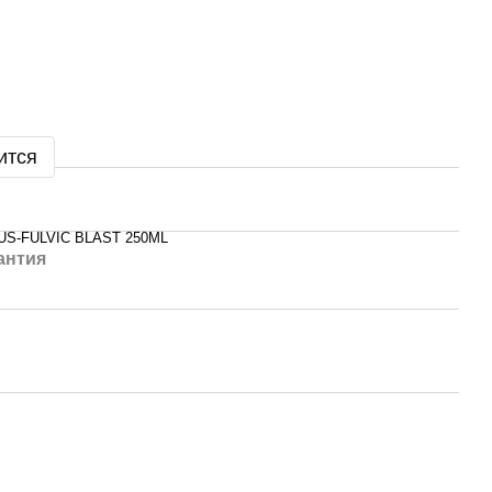
ится
US-FULVIC BLAST 250ML
антия