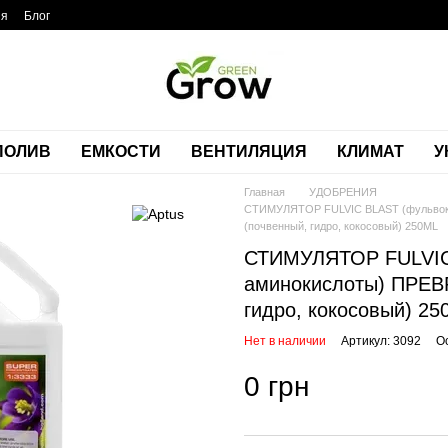
ия
Блог
ПОЛИВ
ЕМКОСТИ
ВЕНТИЛЯЦИЯ
КЛИМАТ
У
Главная
УДОБРЕНИЯ
СТИМУЛЯТОР FULVIC BLAST (фульвок
(почвенный, гидро, кокосовый) 250ML
СТИМУЛЯТОР FULVIC 
аминокислоты) ПРЕВ
гидро, кокосовый) 2
Нет в наличии
Артикул: 3092
О
0 грн