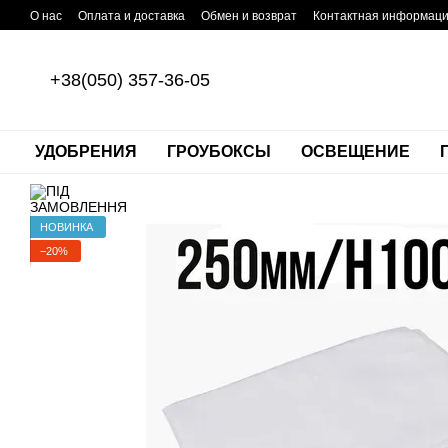
Перейти к основному контенту
О нас
Оплата и доставка
Обмен и возврат
Контактная информац
+38(050) 357-36-05
УДОБРЕНИЯ
ГРОУБОКСЫ
ОСВЕЩЕНИЕ
НОВИНКА
−20%