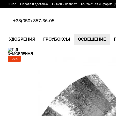
Перейти к основному контенту
О нас
Оплата и доставка
Обмен и возврат
Контактная информац
+38(050) 357-36-05
УДОБРЕНИЯ
ГРОУБОКСЫ
ОСВЕЩЕНИЕ
−20%