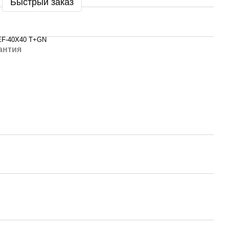
Быстрый заказ
EF-40X40 T+GN
антия