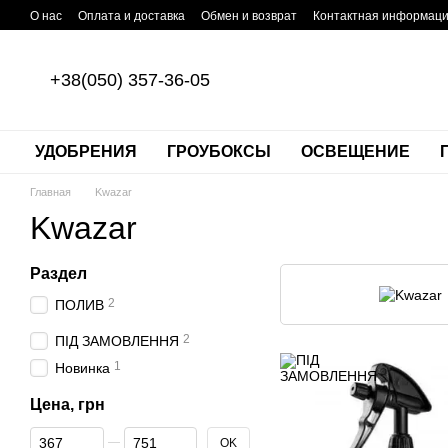
Перейти к основному контенту
О нас
Оплата и доставка
Обмен и возврат
Контактная информац
+38(050) 357-36-05
УДОБРЕНИЯ
ГРОУБОКСЫ
ОСВЕЩЕНИЕ
Главная
Kwazar
Kwazar
Раздел
2
ПОЛИВ
2
ПІД ЗАМОВЛЕННЯ
1
Новинка
Цена, грн
От Цена, грн
До Цена, грн
OK