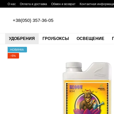
Перейти к основному контенту
О нас
Оплата и доставка
Обмен и возврат
Контактная информац
+38(050) 357-36-05
УДОБРЕНИЯ
ГРОУБОКСЫ
ОСВЕЩЕНИЕ
НОВИНКА
−5%