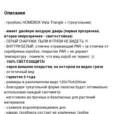
Описание
- гроубокс HOMEBOX Vista Triangle + (треугольник)
-
имеет двойную входную дверь (первая прозрачная,
вторая непрозрачная - светостойкая)
- СЕРЫЙ СНАРУЖИ, ПЫЛИ И ГРЯЗИ НЕ ВИДЕТЬ !!!
- ВНУТРИ БЕЛЫЙ, отлично отражающий PAR + (в отличие от
серебряных коробок, покрытие PAR + не держит
температуру - помните, что ваш короб не термос :))
-
100% СВЕТОЗАЩИТА!
-
серое внешнее покрытие, на котором не видно грязи
- эстетичный вид
-
гарантия 2 года
- размеры в разложенном виде 120x75xh200см
- благодаря треугольной форме палатки будет оптимально
использован каждый сантиметр
- изготовлен из прочных и безопасных для растений
материалов
- съемное водонепроницаемое дно
- каркас гроубокса состоит из усиленных трубок