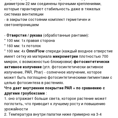
диаметром
22 мм соединены прочными креплениями,
которые гарантируют стабильность даже в тяжелых
системах вентиляции
- в закрытом состоянии комплект герметичен и
светонепроницаем
-
Отверстия / рукава
(обработанные рантами):
* 100 мм: 1x правая сторона
* 160 мм: 1x потолок
* 100 мм: 4x
OmniFlow
спереди
(каждый входное отверстие
имеет сетку из материала
микрометрии
плотностью 700
микрон, с возможностью блокировки)
фотосинтетически
активное излучение
(угл. фотосинтетически активное
излучение, PAR, Phar) - солнечное излучение, которое
может быть поглощено фотосинтетическими пигментами с
целью фотосинтеза в растениях.
Что дает внутреннее покрытие PAR + по сравнению с
другими гроубоксами
:
1. оно отражает больше света, которое растение может
поглотить, что приводит к лучшему росту и повышению
урожайности
2. Температура внутри палатки ниже примерно на 3-4