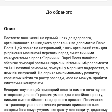
До обраного
Опис
Поставте ваші живці на прямий шлях до здорового,
організованого та швидкого зростання за допомогою Rapid
Roots. Цей повністю натуральний, 100% органічний гель для
укорінення має значні переваги перед синтетичними
конкурентами з простої причини. Rapid Roots повністю
зберігає природні рослинні гормони, вітаміни, мікроелементи
та інші поживні речовини, присутні у морських водоростях, з
яких він вилучений. Це сприяє максимальному розвитку
кореневих клітин та росту розсади, чого не можуть зробити
синтетичні конкуренти.
Використовуючи цей природний шлях із самого початку, ви
створюєте для своїх рослин умови для енергійного росту,
сильної життєстійкості та здорового врожаю. Поглинання
та транспортування поживних речовин прискорюються
завдяки багатому гумусом екстракту леонардиту, доданому