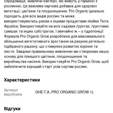
середовище, живлячи бактерії, які живуть у гармонії з
рослиною. Це важлива харчова добавка для здорової
вегетації, цвітіння та плодоношення. Pro Organic ідеально
підходить для всіх видів рослин та може
використовуватись разом з іншими продуктами лінійки Terra
Aquatica. Використовуйте на всіх садових ґрунтах, ґрунтових
сумішах та інших субстратах. І звичайно ж – у гідропоніці!
Формула Pro Organic Grow розроблена для максимального
збільшення вегетативного зростання за рахунок ретельно
підібраного раціону, що стимулює розвиток коріння та
листя. Завдяки правильному живленню ми створюємо міцну
основу для пізнішого цвітіння, плодоношення та
виробництва насіння. Використовуйте Pro Organic Grow, щоб
забезпечити хороший старт усім сортам рослин.
Характеристики
Артикул
GHE-T.A.-PRO ORGANIC GROW 1L
виробника
Відгуки