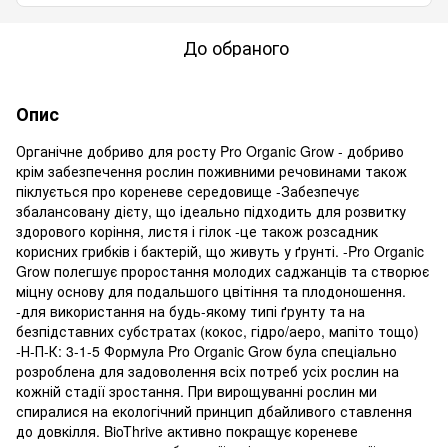
До обраного
Опис
Органічне добриво для росту Pro Organic Grow - добриво
крім забезпечення рослин поживними речовинами також
піклується про кореневе середовище -Забезпечує
збалансовану дієту, що ідеально підходить для розвитку
здорового коріння, листя і гілок -це також розсадник
корисних грибків і бактерій, що живуть у ґрунті. -Pro Organic
Grow полегшує проростання молодих саджанців та створює
міцну основу для подальшого цвітіння та плодоношення.
-для використання на будь-якому типі ґрунту та на
безпідставних субстратах (кокос, гідро/аеро, мапіто тощо)
-Н-П-К: 3-1-5 Формула Pro Organic Grow була спеціально
розроблена для задоволення всіх потреб усіх рослин на
кожній стадії зростання. При вирощуванні рослин ми
спиралися на екологічний принцип дбайливого ставлення
до довкілля. BioThrive активно покращує кореневе