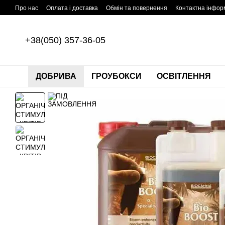
Перейти до основного контенту
Про нас
Оплата і доставка
Обмін та повернення
Контактна інфор
+38(050) 357-36-05
ДОБРИВА
ГРОУБОКСИ
ОСВІТЛЕННЯ