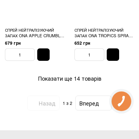
СПРЕЙ НЕЙТРАЛІЗУЮЧИЙ
СПРЕЙ НЕЙТРАЛІЗУЮЧИЙ
ЗАПАХ ONA APPLE CRUMBLE
ЗАПАХ ONA TROPICS SPRAY,
SPRAY, 250 МЛ
250 МЛ
679 грн
652 грн
Показати ще 14 товарів
Назад
Вперед
1
з 2