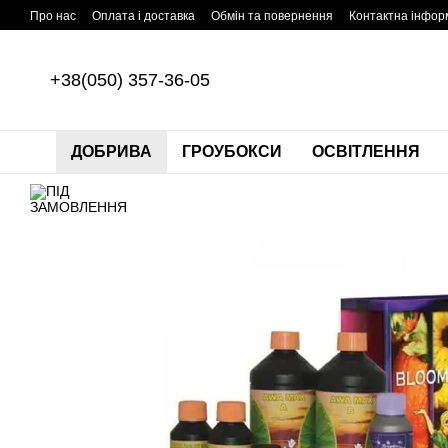
Перейти до основного контенту
Про нас
Оплата і доставка
Обмін та повернення
Контактна інфор
+38(050) 357-36-05
ДОБРИВА
ГРОУБОКСИ
ОСВІТЛЕННЯ