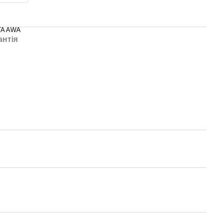
TA AWA
антія