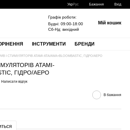
Укр
Рус
Бажання
Вхід
Графік роботи:
Мій кошик
Будні: 09:00-18:00
Сб-Нд: вихідний
ОРІНЕННЯ
ІНСТРУМЕНТИ
БРЕНДИ
РИВ І СТИМУЛЯТОРІВ ATAMI-ATA/AWA+BLOOMBASTIC, ГІДРО/АЕРО
ИМУЛЯТОРІВ ATAMI-
TIC, ГІДРО/АЕРО
Написати відгук
В бажання
иться