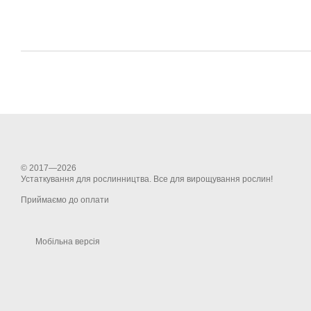
© 2017—2026
Устаткування для рослинництва. Все для вирощування рослин!
Приймаємо до оплати
Мобільна версія