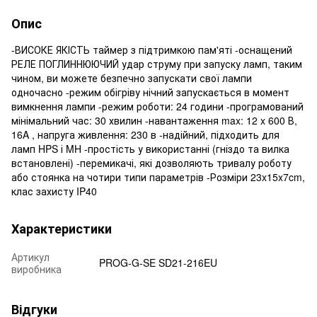
Опис
-ВИСОКЕ ЯКІСТЬ таймер з підтримкою пам'яті -оснащений
РЕЛЕ ПОГЛИННЮЮЧИЙ удар струму при запуску ламп, таким
чином, ви можете безпечно запускати свої лампи
одночасно -режим обігріву нічний запускається в момент
вимкнення лампи -режим роботи: 24 години -програмований
мінімальний час: 30 хвилин -навантаження max: 12 x 600 В,
16A , напруга живлення: 230 в -надійний, підходить для
ламп HPS і MH -простість у використанні (гніздо та вилка
встановлені) -перемикачі, які дозволяють тривалу роботу
або стоянка на чотири типи параметрів -Розміри 23x15x7cm,
клас захисту IP40
Характеристики
Артикул
PROG-G-SE SD21-216EU
виробника
Відгуки