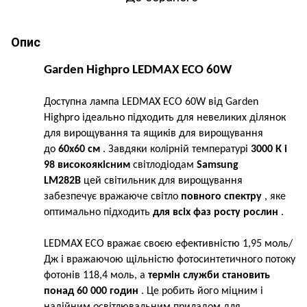
Опис
Garden Highpro LEDMAX ECO 60W
Доступна лампа LEDMAX ECO 60W від Garden
Highpro ідеально підходить для невеликих ділянок
для вирощування та ящиків для вирощування
до
60x60 см
. Завдяки колірній температурі
3000 К і
98 високоякісним
світлодіодам
Samsung
LM282B
цей світильник для вирощування
забезпечує вражаюче світло
повного спектру
, яке
оптимально підходить
для всіх фаз росту рослин
.
LEDMAX ECO вражає своєю ефективністю 1,95 моль/
Дж і вражаючою щільністю фотосинтетичного потоку
фотонів 118,4 моль, а
термін служби становить
понад 60 000 годин
. Це робить його міцним і
надійним освітлювальним приладом для