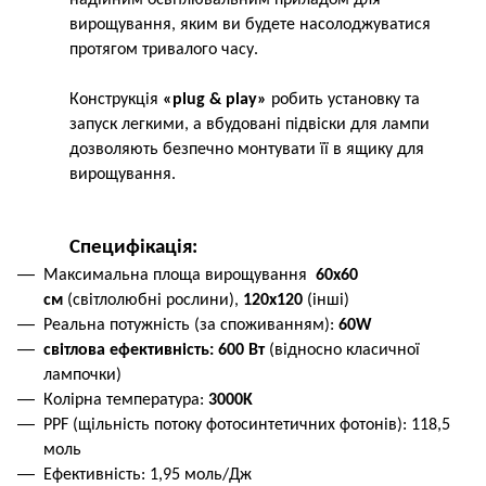
вирощування, яким ви будете насолоджуватися
протягом тривалого часу.
Конструкція
«plug & play»
робить установку та
запуск легкими, а вбудовані підвіски для лампи
дозволяють безпечно монтувати її в ящику для
вирощування.
Специфікація:
Максимальна площа вирощування
60х60
см
(світлолюбні рослини),
120х120
(інші)
Реальна потужність (за споживанням):
60W
світлова ефективність: 600 Вт
(відносно класичної
лампочки)
Колірна температура:
3000K
PPF (щільність потоку фотосинтетичних фотонів): 118,5
моль
Ефективність: 1,95 моль/Дж