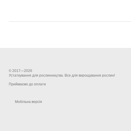
© 2017—2026
Устаткування для рослинництва. Все для вирощування рослин!
Приймаємо до оплати
Мобільна версія