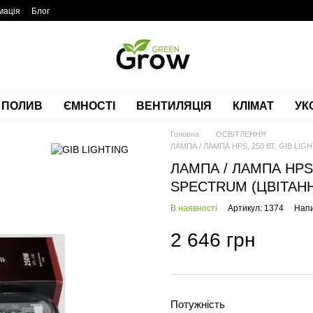
мація
Блог
ПОЛИВ
ЄМНОСТІ
ВЕНТИЛЯЦІЯ
КЛІМАТ
УК
Головна
ОСВІТЛЕННЯ
ЛАМПА / ЛАМПА HPS, 250 ВТ, GIB 
ЛАМПА / ЛАМПА HPS,
SPECTRUM (ЦВІТАН
В наявності
Артикул: 1374
Напи
2 646 грн
Потужність