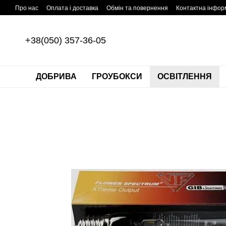
Перейти до основного контенту
Про нас
Оплата і доставка
Обмін та повернення
Контактна інфор
+38(050) 357-36-05
ДОБРИВА
ГРОУБОКСИ
ОСВІТЛЕННЯ