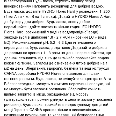
із застосування Будь ласка, струсіть пляшку перед
використанням Наповніть резервуар для добрив водою.
Будь ласка, додайте HYDRO Flores Hard у розведенні 1: 250
(4 мл A та 4 мл B на 1 л води). Додайте HYDRO Flores A Hard
до бункеру для добрив. Будь ласка, знову добре
перемішайте і дайте постояти кілька годин. EC HYDRO
Flores Hard, розчинений у воді (з водопровідної води),
знаходиться в діапазоні 1,8 - 2,7 мСм (= розчин EC + вода
EC). Рекомендований pH: 5,2 - 6,2 Для інтенсивного
вирощування, будь ласка, додатково Додавайте добрива
до рослин по краплях 1 - 3 рази на день і переконайтеся, що
дренаж становить від 10% до 20% і/або промивайте водою
кожні 1-2 тижні. Загалом це означає 4-6 літрів добрив на 1
м2 на день. Зберігання, здоров'я, безпека та інші інструкції
CANNA розробила HYDRO Flores спеціально для фази
цвітіння рослини. Будь ласка, не змішуйте концентрати A та
B безпосередньо, можуть з'явитися нерозчинні сполуки, які
не можуть бути засвоєні рослиною. Зберігайте ємність
щільно закритої в місці, захищеному від морозу
(ультрафіолетові промені руйнують хелати заліза у поживній
речовині). Будь ласка, тримайте в недоступному для дітей
місці Гарантія CANNA працює тільки з високоякісними
поживними речовинами та хелатами, які безпосередньо