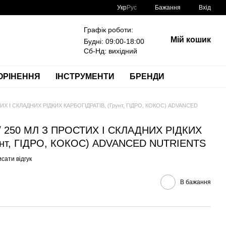
Укр
Рус
Бажання
Вхід
Графік роботи:
Мій кошик
Будні: 09:00-18:00
Сб-Нд: вихідний
ОРІНЕННЯ
ІНСТРУМЕНТИ
БРЕНДИ
ИХ І СКЛАДНИХ РІДКИХ КАРБОГІДРАТІВ, (Грунт, ГІДРО, КОКОС) ADVANCED
/ 250 МЛ З ПРОСТИХ І СКЛАДНИХ РІДКИХ
унт, ГІДРО, КОКОС) ADVANCED NUTRIENTS
сати відгук
В бажання