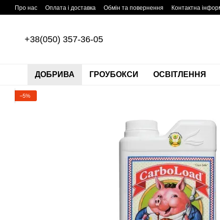
Перейти до основного контенту
Про нас
Оплата і доставка
Обмін та повернення
Контактна інфор
+38(050) 357-36-05
ДОБРИВА
ГРОУБОКСИ
ОСВІТЛЕННЯ
−5%