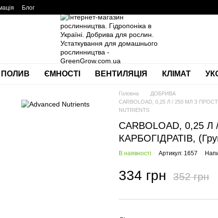
мація
Блог
ПОЛИВ
ЄМНОСТІ
ВЕНТИЛЯЦІЯ
КЛІМАТ
УК
Головна
ДОБРИВА
CARBOLOAD, 0,25 Л / 250 МЛ З ПРОСТ
NUTRIENTS
CARBOLOAD, 0,25 Л 
КАРБОГІДРАТІВ, (Гр
В наявності
Артикул: 1657
Напи
334 грн
352 грн