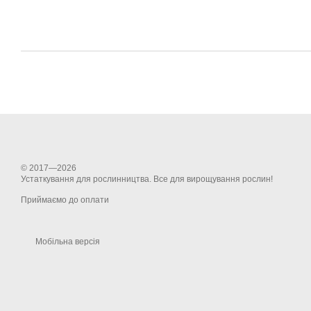
© 2017—2026
Устаткування для рослинництва. Все для вирощування рослин!
Приймаємо до оплати
Мобільна версія