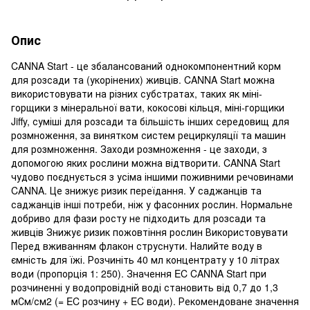
Опис
CANNA Start - це збалансований однокомпонентний корм
для розсади та (укорінених) живців. CANNA Start можна
використовувати на різних субстратах, таких як міні-
горщики з мінеральної вати, кокосові кільця, міні-горщики
Jiffy, суміші для розсади та більшість інших середовищ для
розмноження, за винятком систем рециркуляції та машин
для розмноження. Заходи розмноження - це заходи, з
допомогою яких рослини можна відтворити. CANNA Start
чудово поєднується з усіма іншими поживними речовинами
CANNA. Це знижує ризик переїдання. У саджанців та
саджанців інші потреби, ніж у фасонних рослин. Нормальне
добриво для фази росту не підходить для розсади та
живців Знижує ризик пожовтіння рослин Використовувати
Перед вживанням флакон струснути. Налийте воду в
ємність для їжі. Розчиніть 40 мл концентрату у 10 літрах
води (пропорція 1: 250). Значення EC CANNA Start при
розчиненні у водопровідній воді становить від 0,7 до 1,3
мСм/см2 (= EC розчину + EC води). Рекомендоване значення