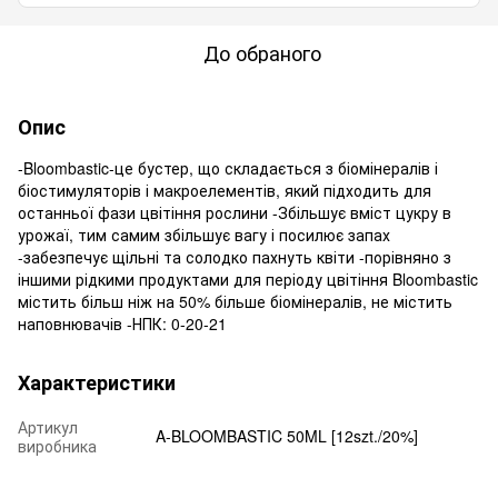
До обраного
Опис
-Bloombastic-це бустер, що складається з біомінералів і
біостимуляторів і макроелементів, який підходить для
останньої фази цвітіння рослини -Збільшує вміст цукру в
урожаї, тим самим збільшує вагу і посилює запах
-забезпечує щільні та солодко пахнуть квіти -порівняно з
іншими рідкими продуктами для періоду цвітіння Bloombastic
містить більш ніж на 50% більше біомінералів, не містить
наповнювачів -НПК: 0-20-21
Характеристики
Артикул
A-BLOOMBASTIC 50ML [12szt./20%]
виробника