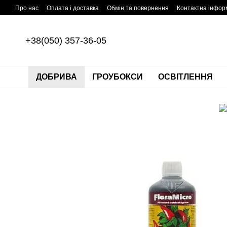
Перейти до основного контенту
Про нас
Оплата і доставка
Обмін та повернення
Контактна інфор
+38(050) 357-36-05
ДОБРИВА
ГРОУБОКСИ
ОСВІТЛЕННЯ