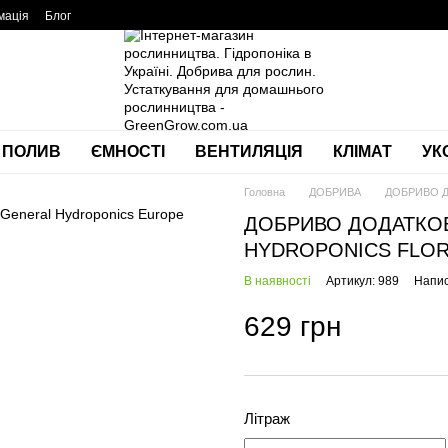
мація
Блог
ПОЛИВ
ЄМНОСТІ
ВЕНТИЛЯЦІЯ
КЛІМАТ
УК
Головна
ДОБРИВА
ДОБРИВО Д
ДОБРИВО ДОДАТКОВ
HYDROPONICS FLORA
В наявності
Артикул: 989
Напис
629 грн
Літраж