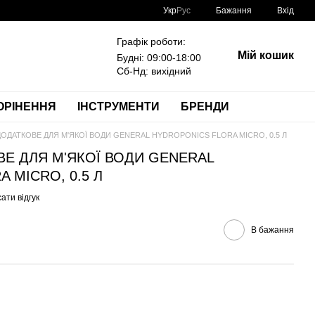
Укр
Рус
Бажання
Вхід
Графік роботи:
Мій кошик
Будні: 09:00-18:00
Сб-Нд: вихідний
ОРІНЕННЯ
ІНСТРУМЕНТИ
БРЕНДИ
ОДАТКОВЕ ДЛЯ М'ЯКОЇ ВОДИ GENERAL HYDROPONICS FLORA MICRO, 0.5 Л
Е ДЛЯ М'ЯКОЇ ВОДИ GENERAL
 MICRO, 0.5 Л
ати відгук
В бажання