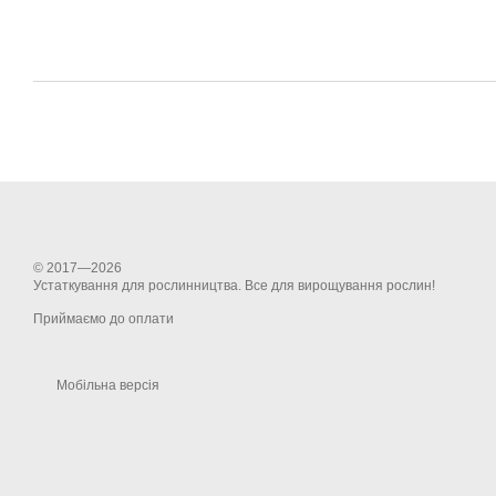
© 2017—2026
Устаткування для рослинництва. Все для вирощування рослин!
Приймаємо до оплати
Мобільна версія