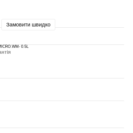
Замовити швидко
MICRO.WM- 0.5L
антія