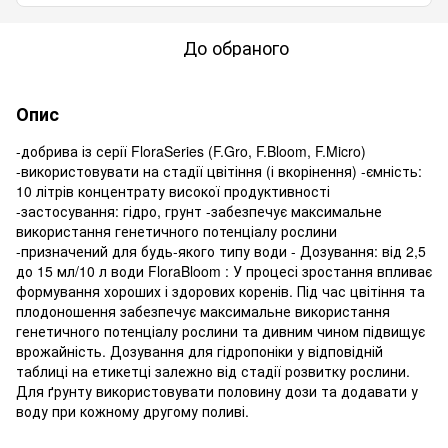
До обраного
Опис
-добрива із серії FloraSeries (F.Gro, F.Bloom, F.Micro)
-використовувати на стадії цвітіння (і вкорінення) -ємність:
10 літрів концентрату високої продуктивності
-застосування: гідро, грунт -забезпечує максимальне
використання генетичного потенціалу рослини
-призначений для будь-якого типу води - Дозування: від 2,5
до 15 мл/10 л води FloraBloom : У процесі зростання впливає
формування хороших і здорових коренів. Під час цвітіння та
плодоношення забезпечує максимальне використання
генетичного потенціалу рослини та дивним чином підвищує
врожайність. Дозування для гідропоніки у відповідній
таблиці на етикетці залежно від стадії розвитку рослини.
Для ґрунту використовувати половину дози та додавати у
воду при кожному другому поливі.