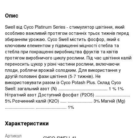
Опис
Swell від Cyco Platinum Series - стимулятор цвітіння, який
особливо важливий протягом останніх трьох тижнів перед
збиранням урожаю. Cyco Swell містить фосфор, який є
ключовим елементом у підвищенні міцності стебла та
стебла при покращенні виробництва фруктів та квітів
протягом виробничого циклу рослини. Під час цвітіння калій
переносить цукор у різні частини рослини, включаючи
плоди, роблячи врожай солодким. Для використання у
другій половині фази цвітіння (5-7 тижнів). Не
використовувати разом із Cyco Potash Plus. Склад Cyco
Swell: загальний азот (N) ........................................ 1 % 1%
Нітратний азот Доступний фосфат (P2O5) ............................
5% Розчинний калій (K2O) ..... .................... 3% Магній (Mg)
........................ ......................... 1%
Характеристики
Артикул
CYCO-SWELL 5L