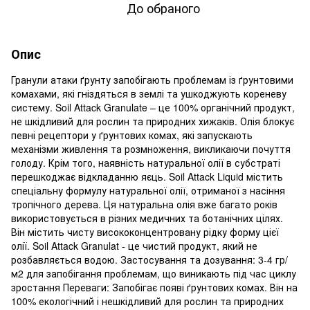
До обраного
Опис
Гранули атаки ґрунту запобігають проблемам із ґрунтовими
комахами, які гніздяться в землі та ушкоджують кореневу
систему. Soil Attack Granulate – це 100% органічний продукт,
не шкідливий для рослин та природних хижаків. Олія блокує
певні рецептори у ґрунтових комах, які запускають
механізми живлення та розмноження, викликаючи почуття
голоду. Крім того, наявність натуральної олії в субстраті
перешкоджає відкладанню яєць. Soil Attack Liquid містить
спеціальну формулу натуральної олії, отриманої з насіння
тропічного дерева. Ця натуральна олія вже багато років
використовується в різних медичних та ботанічних цілях.
Він містить чисту висококонцентровану рідку форму цієї
олії. Soil Attack Granulat - це чистий продукт, який не
розбавляється водою. Застосування та дозування: 3-4 гр/
м2 для запобігання проблемам, що виникають під час циклу
зростання Переваги: ​​Запобігає появі ґрунтових комах. Він на
100% екологічний і нешкідливий для рослин та природних