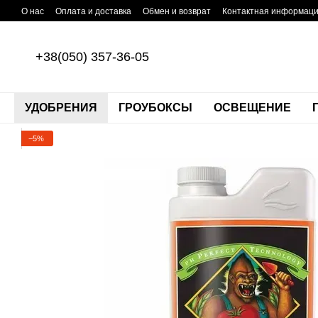
Перейти к основному контенту
О нас
Оплата и доставка
Обмен и возврат
Контактная информац
+38(050) 357-36-05
УДОБРЕНИЯ
ГРОУБОКСЫ
ОСВЕЩЕНИЕ
−5%