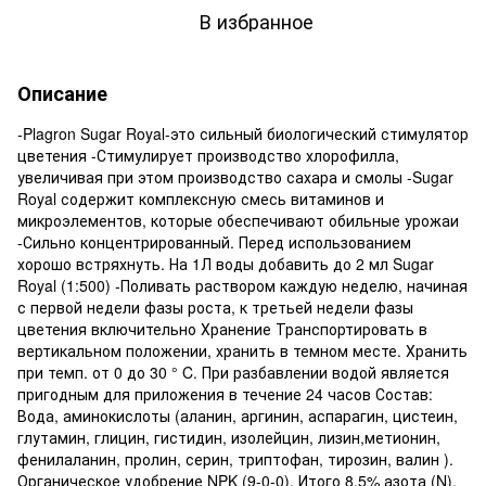
В избранное
Описание
-Plagron Sugar Royal-это сильный биологический стимулятор
цветения -Стимулирует производство хлорофилла,
увеличивая при этом производство сахара и смолы -Sugar
Royal содержит комплексную смесь витаминов и
микроэлементов, которые обеспечивают обильные урожаи
-Сильно концентрированный. Перед использованием
хорошо встряхнуть. На 1Л воды добавить до 2 мл Sugar
Royal (1:500) -Поливать раствором каждую неделю, начиная
с первой недели фазы роста, к третьей недели фазы
цветения включительно Хранение Транспортировать в
вертикальном положении, хранить в темном месте. Хранить
при темп. от 0 до 30 ° C. При разбавлении водой является
пригодным для приложения в течение 24 часов Состав:
Вода, аминокислоты (аланин, аргинин, аспарагин, цистеин,
глутамин, глицин, гистидин, изолейцин, лизин,метионин,
фенилаланин, пролин, серин, триптофан, тирозин, валин ).
Органическое удобрение NPK (9-0-0). Итого 8,5% азота (N),