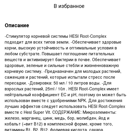
В избранное
Описание
-Стимулятор корневой системы HESI Root-Complex
подходит для всех типов земли. -Обеспечивает здоровые
корни, высокую устойчивость и оптимальные условия в
любом субстрате. Повышает поглощение питательных
веществ и активизирует бактерии в почве. Обеспечивает
здоровые, зеленые и сильные стебли и жизненноважную
корневую систему. -Предназначен для молодых растений,
саженцев и растений, которые испытали стресс после
пересадки. -Дозировка: 50 мл / 10 литров воды. -Для
взрослых растений, 25ml / 10л . HESI Root-Complex имеет
нейтральный коэффициент EC и pH, поэтому он может быть
использован вместе с удобрениями NPK. Для достижения
лучших эффектов следует использовать HESI Root-Complex
вместе с Hesi Super Vit. СОДЕРЖАНИЕ: Микроэлементы:
железо, марганец, цинк, медь, бор, молибден, йод и
кобальт (=вит В12) в комплексной форме, кроме того,
витамины B1, B2, B12, фолиевая кислота, сахара,