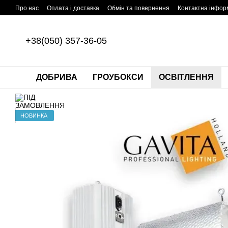
Перейти до основного контенту
Про нас
Оплата і доставка
Обмін та повернення
Контактна інфор
+38(050) 357-36-05
ДОБРИВА
ГРОУБОКСИ
ОСВІТЛЕННЯ
НОВИНКА